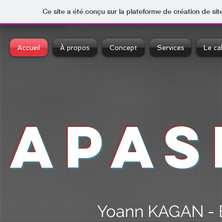
Ce site a été conçu sur la plateforme de création de sit
Accueil
À propos
Concept
Services
Le ca
APAS
Yoann KAGAN - E