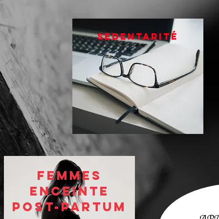
Sedentarité
Femmes
enceinte
Post-partum